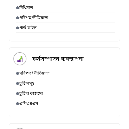
বিধিমাল
পরিপত্র/নীতিমালা
গার্ড ফাইল
কর্মসম্পাদন ব্যবস্থাপনা
পরিপত্র/ নীতিমালা
চুক্তিসমূহ
চুক্তির কাঠামো
এপিএমএস