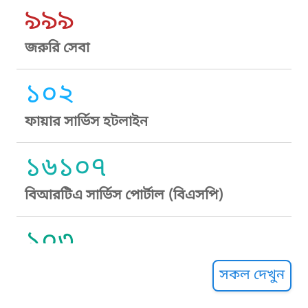
৯৯৯
জরুরি সেবা
১০২
ফায়ার সার্ভিস হটলাইন
১৬১০৭
বিআরটিএ সার্ভিস পোর্টাল (বিএসপি)
১০৩
সুপ্রীম কোর্ট হেল্পলাইন
সকল দেখুন