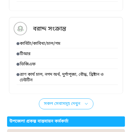
বরাদ্দ সংক্রান্ত
কাবিটা/কাবিখা/চাল/গম
টিআর
ভিজিএফ
ত্রাণ কার্য চাল, নগদ অর্থ, দুর্গাপূজা, বৌদ্ধ, খ্রিষ্টান ও
ঢেউটিন
সকল সেবাসমূহ দেখুন
উপজেলা প্রকল্প বাস্তবায়ন কর্মকর্তা